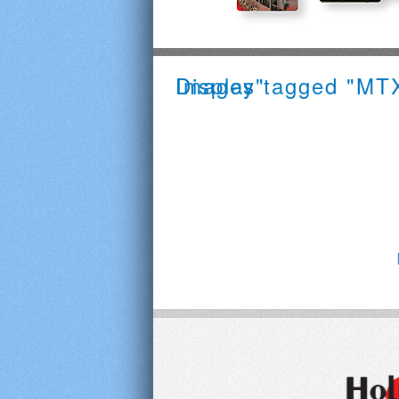
Images tagged "MTX grosses übersichtliches Display"