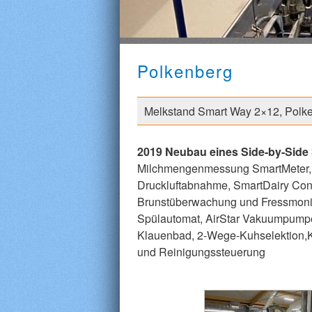
Polkenberg
Melkstand Smart Way 2×12, Polke
2019 Neubau eines Side-by-Side 
Milchmengenmessung SmartMeter, F
Druckluftabnahme, SmartDairy Contr
Brunstüberwachung und Fressmonit
Spülautomat, AirStar Vakuumpumpe
Klauenbad, 2-Wege-Kuhselektion,Ku
und Reinigungssteuerung