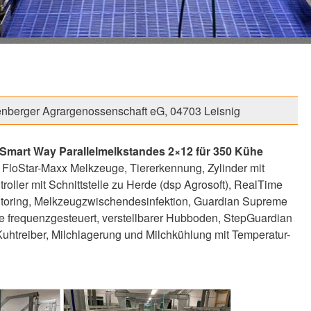
nberger Agrargenossenschaft eG, 04703 Leisnig
Smart Way Parallelmelkstandes 2×12 für 350 Kühe
loStar-Maxx Melkzeuge, Tiererkennung, Zylinder mit
oller mit Schnittstelle zu Herde (dsp Agrosoft), RealTime
oring, Melkzeugzwischendesinfektion, Guardian Supreme
 frequenzgesteuert, verstellbarer Hubboden, StepGuardian
htreiber, Milchlagerung und Milchkühlung mit Temperatur-