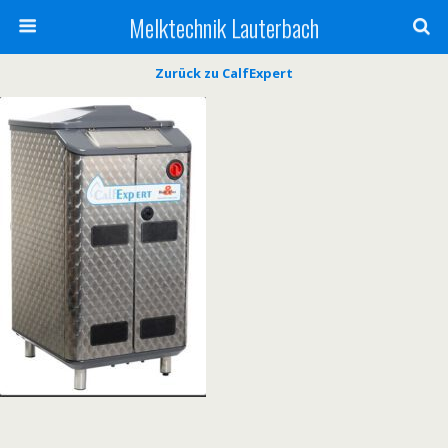
Melktechnik Lauterbach
Zurück zu CalfExpert